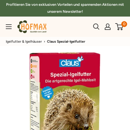
Direkt
Profitieren Sie von exklusiven Vorteilen und spannenden Aktionen mit
zum
unserem Newsletter!
Inhalt
hofmax.de
0
Igelfutter & Igelhäuser
›
Claus Spezial-Igelfutter