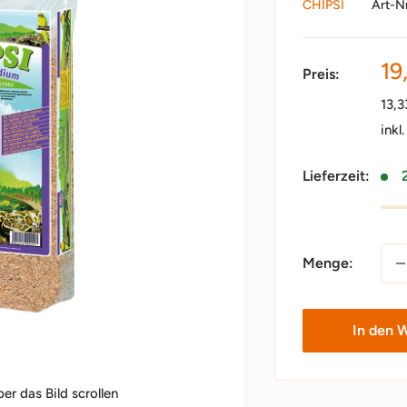
CHIPSI
Art-N
So
19
Preis:
13,
inkl
Lieferzeit:
Menge:
In den 
r das Bild scrollen