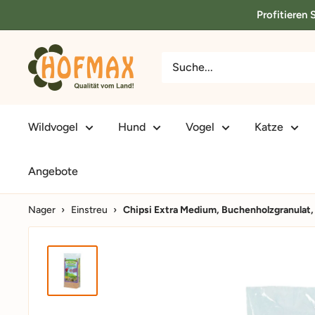
Direkt
Profitieren
zum
Inhalt
hofmax.de
Wildvogel
Hund
Vogel
Katze
Angebote
Nager
›
Einstreu
›
Chipsi Extra Medium, Buchenholzgranulat,