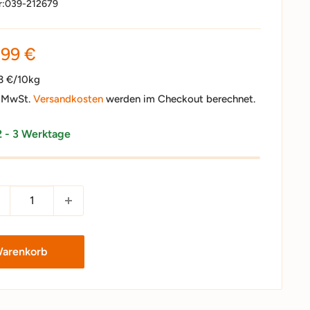
r:
039-212679
nderpreis
,99 €
33 €/10kg
. MwSt.
Versandkosten
werden im Checkout berechnet.
2 - 3 Werktage
Warenkorb