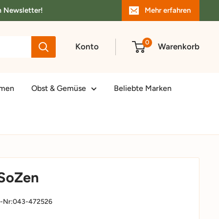
m Newsletter!
Mehr erfahren
0
Konto
Warenkorb
amen
Obst & Gemüse
Beliebte Marken
 SoZen
-Nr:
043-472526