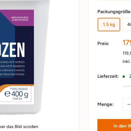
Packungsgröße
1.5 kg
4
So
17
Preis:
119
inkl
Lieferzeit:
Menge:
In den 
r das Bild scrollen