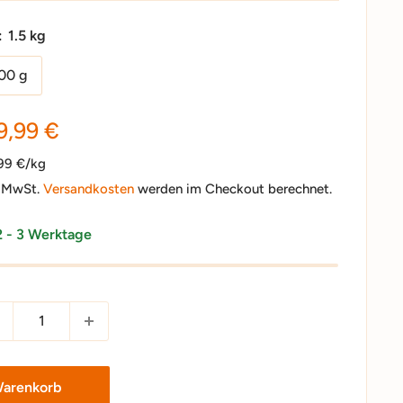
:
1.5 kg
00 g
nderpreis
9,99 €
,99 €/kg
. MwSt.
Versandkosten
werden im Checkout berechnet.
2 - 3 Werktage
Warenkorb