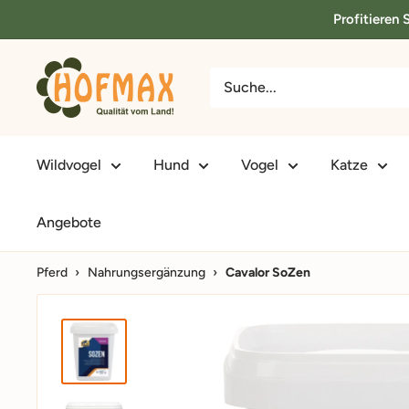
Direkt
Profitieren
zum
Inhalt
hofmax.de
Wildvogel
Hund
Vogel
Katze
Angebote
Pferd
›
Nahrungsergänzung
›
Cavalor SoZen