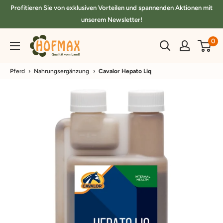
Direkt
Profitieren Sie von exklusiven Vorteilen und spannenden Aktionen mit
zum
unserem Newsletter!
Inhalt
hofmax.de
0
Pferd
›
Nahrungsergänzung
›
Cavalor Hepato Liq