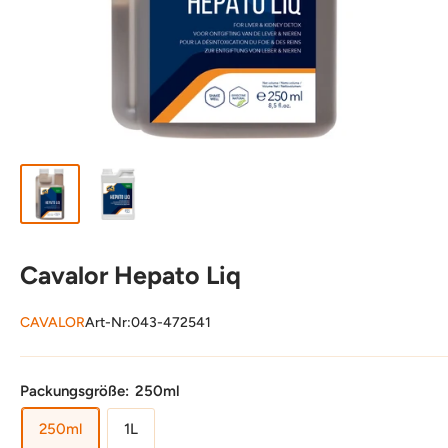
Cavalor Hepato Liq
CAVALOR
Art-Nr:
043-472541
Packungsgröße:
250ml
250ml
1L