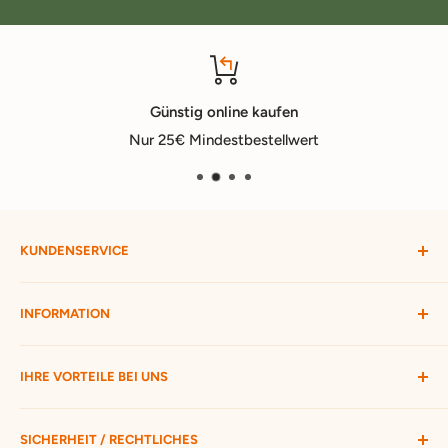
Günstig online kaufen
Nur 25€ Mindestbestellwert
KUNDENSERVICE
Mein Konto
INFORMATION
Widerruf starten
Bestellung verfolgen
Versandbedingungen
IHRE VORTEILE BEI UNS
Passwort vergessen
Ratgeber
Kontakt
Hofmax stellt sich vor
ca. 3.500 Produkte zur Auswahl
SICHERHEIT / RECHTLICHES
Nur 25 € Mindestbestellwert