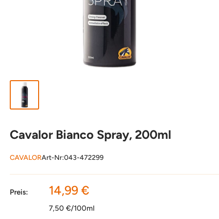
Cavalor Bianco Spray, 200ml
CAVALOR
Art-Nr:
043-472299
Sonderpreis
14,99 €
Preis:
7,50 €/100ml