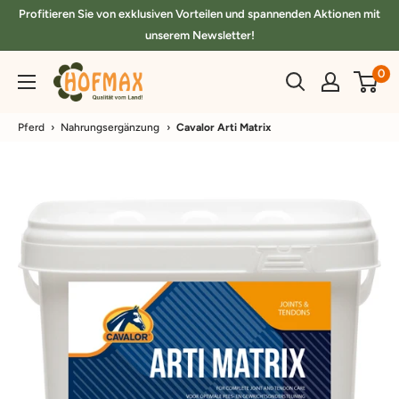
Direkt
Profitieren Sie von exklusiven Vorteilen und spannenden Aktionen mit
zum
unserem Newsletter!
Inhalt
hofmax.de
0
Pferd
›
Nahrungsergänzung
›
Cavalor Arti Matrix