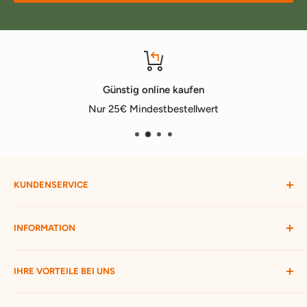
Günstig online kaufen
Nur 25€ Mindestbestellwert
KUNDENSERVICE
Mein Konto
INFORMATION
Widerruf starten
Bestellung verfolgen
Versandbedingungen
IHRE VORTEILE BEI UNS
Passwort vergessen
Ratgeber
Kontakt
Hofmax stellt sich vor
ca. 3.500 Produkte zur Auswahl