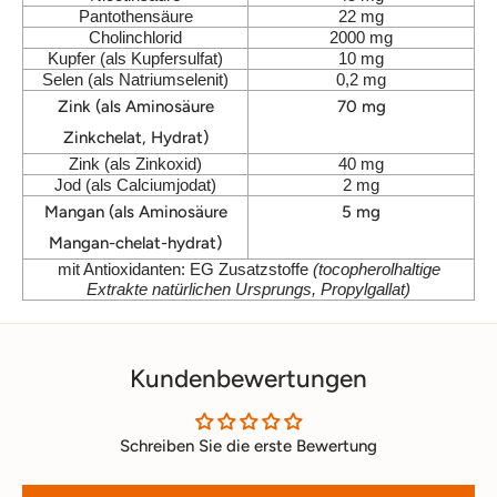
Pantothensäure
22 mg
Cholinchlorid
2000 mg
Kupfer (als Kupfersulfat)
10 mg
Selen (als Natriumselenit)
0,2 mg
Zink (als Aminosäure
70 mg
Zinkchelat, Hydrat)
Zink (als Zinkoxid)
40 mg
Jod (als Calciumjodat)
2 mg
Mangan (als Aminosäure
5 mg
Mangan-chelat-hydrat)
mit Antioxidanten: EG Zusatzstoffe
(tocopherolhaltige
Extrakte natürlichen Ursprungs, Propylgallat)
Kundenbewertungen
Schreiben Sie die erste Bewertung