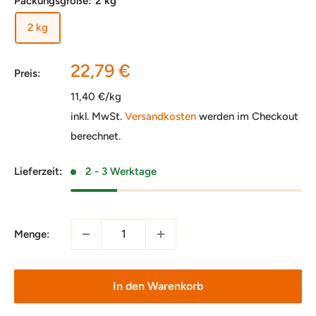
Packungsgröße:
2 kg
2 kg
Sonderpreis
22,79 €
Preis:
11,40 €/kg
inkl. MwSt.
Versandkosten
werden im Checkout
berechnet.
Lieferzeit:
2 - 3 Werktage
Menge:
In den Warenkorb