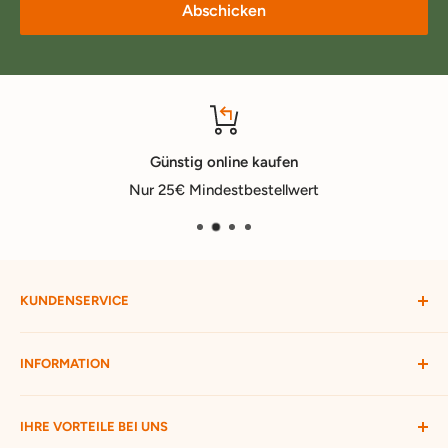
Abschicken
Günstig online kaufen
Nur 25€ Mindestbestellwert
KUNDENSERVICE
Mein Konto
INFORMATION
Widerruf starten
Bestellung verfolgen
Versandbedingungen
IHRE VORTEILE BEI UNS
Passwort vergessen
Ratgeber