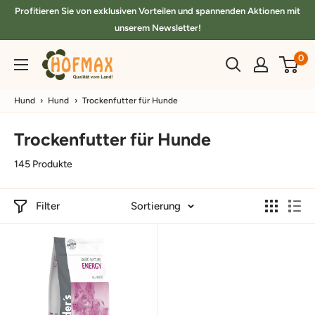
Direkt
Profitieren Sie von exklusiven Vorteilen und spannenden Aktionen mit
zum
unserem Newsletter!
Inhalt
hofmax.de
0
Hund
›
Hund
›
Trockenfutter für Hunde
Trockenfutter für Hunde
145 Produkte
Filter
Sortierung