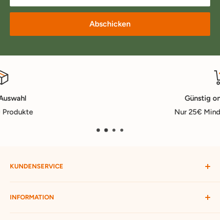
Abschicken
Günstig online kaufen
Nur 25€ Mindestbestellwert
KUNDENSERVICE
Mein Konto
INFORMATION
Widerruf starten
Bestellung verfolgen
Versandbedingungen