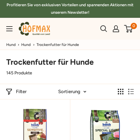
Direkt
Profitieren Sie von exklusiven Vorteilen und spannenden Aktionen mit
zum
unserem Newsletter!
Inhalt
hofmax.de
0
Hund
›
Hund
›
Trockenfutter für Hunde
Trockenfutter für Hunde
145 Produkte
Filter
Sortierung