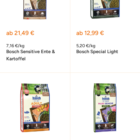
Sonderpreis
Sonderpreis
ab 21,49 €
ab 12,99 €
7,16 €/kg
5,20 €/kg
Bosch Sensitive Ente &
Bosch Special Light
Kartoffel