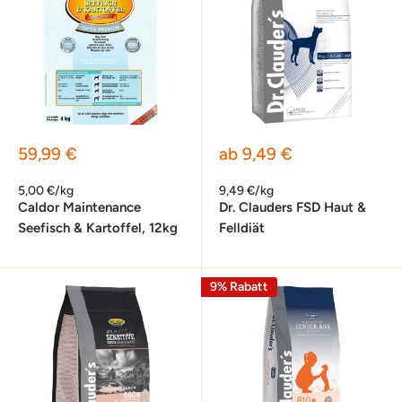
Sonderpreis
Sonderpreis
59,99 €
ab 9,49 €
5,00 €/kg
9,49 €/kg
Caldor Maintenance
Dr. Clauders FSD Haut &
Seefisch & Kartoffel, 12kg
Felldiät
9% Rabatt