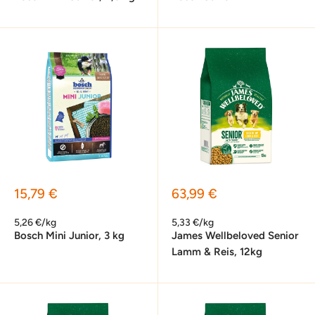
Sonderpreis
Sonderpreis
15,79 €
63,99 €
5,26 €/kg
5,33 €/kg
Bosch Mini Junior, 3 kg
James Wellbeloved Senior
Lamm & Reis, 12kg