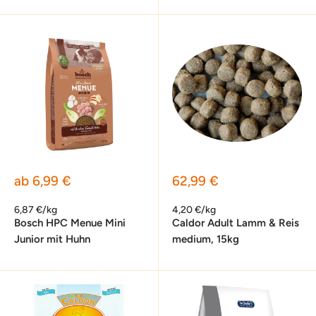
Sonderpreis
Sonderpreis
ab 6,99 €
62,99 €
6,87 €/kg
4,20 €/kg
Bosch HPC Menue Mini
Caldor Adult Lamm & Reis
Junior mit Huhn
medium, 15kg