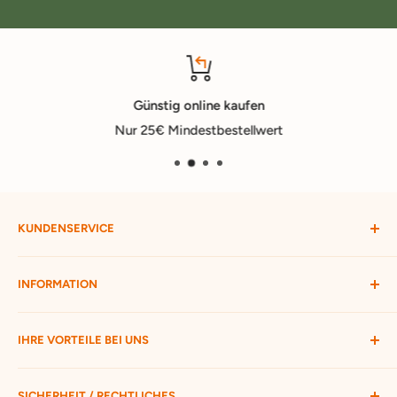
Günstig online kaufen
Nur 25€ Mindestbestellwert
KUNDENSERVICE
Mein Konto
INFORMATION
Widerruf starten
Bestellung verfolgen
Versandbedingungen
IHRE VORTEILE BEI UNS
Passwort vergessen
Ratgeber
Kontakt
Hofmax stellt sich vor
ca. 3.500 Produkte zur Auswahl
SICHERHEIT / RECHTLICHES