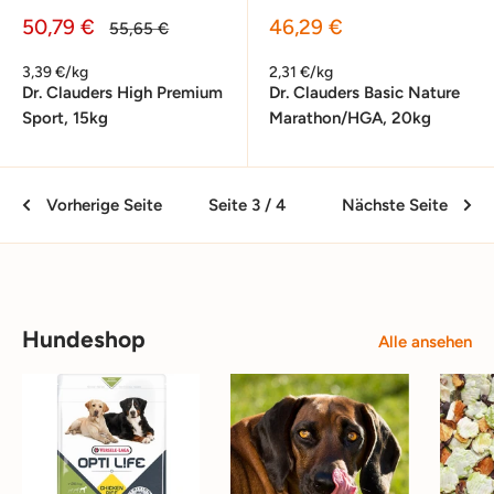
Sonderpreis
Sonderpreis
50,79 €
46,29 €
Normalpreis
55,65 €
3,39 €/kg
2,31 €/kg
Dr. Clauders High Premium
Dr. Clauders Basic Nature
Sport, 15kg
Marathon/HGA, 20kg
Vorherige Seite
Seite 3 / 4
Nächste Seite
Hundeshop
Alle ansehen