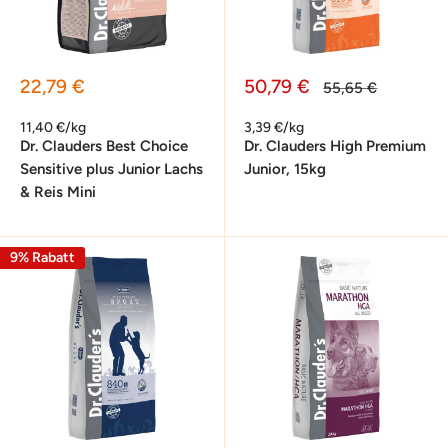
Sonderpreis
Sonderpreis
22,79 €
50,79 €
Normalpreis
55,65 €
11,40 €/kg
3,39 €/kg
Dr. Clauders Best Choice
Dr. Clauders High Premium
Sensitive plus Junior Lachs
Junior, 15kg
& Reis Mini
9% Rabatt